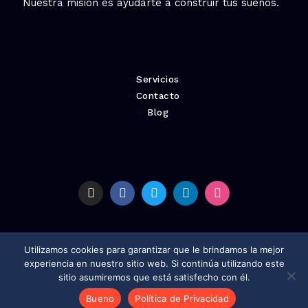
Nuestra misión es ayudarte a construir tus sueños.
Servicios
Contacto
Blog
Utilizamos cookies para garantizar que le brindamos la mejor
experiencia en nuestro sitio web. Si continúa utilizando este
Todos los derechos reservados © 2023 Decoración y Reformas
sitio asumiremos que está satisfecho con él.
Política de Cookies
Política de Privacidad
Política de Protección
Bueno
Política de Privacidad